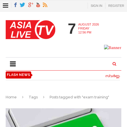
SIGN IN
REGISTER
7
AUGUST 2026
FRIDAY
12:56 PM
FLASH NEWS
സ്വര്‍ണ്ണപ്പണ
Home
Tags
Posts tagged with "exam training"