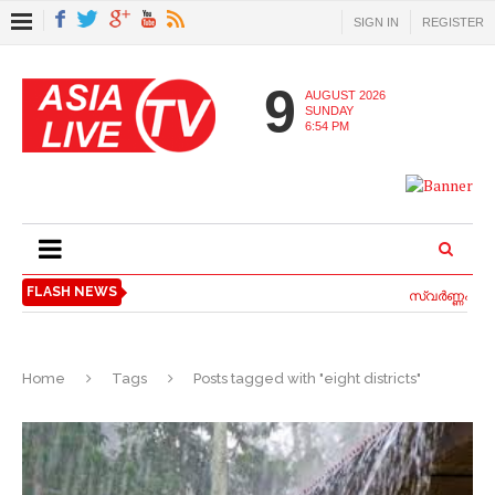
SIGN IN
REGISTER
9
AUGUST 2026
SUNDAY
6:54 PM
FLASH NEWS
സ്വര്‍ണ്ണപ്പണ
Home
Tags
Posts tagged with "eight districts"