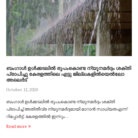
ബംഗാൾ ഉൾക്കടലിൽ രൂപംകൊണ്ട ന്യൂനമർദ്ദം ശക്തി
പ്രാപിച്ചു കേരളത്തിലെ എട്ടു ജില്ലകളിൽയെൽലോ
അലെർട്
October 12, 2020
ബംഗാൾ ഉൾക്കടലിൽ രൂപംകൊണ്ട ന്യൂനമർദ്ദം ശക്തി
പ്രാപിച്ച് അതിതീവ്ര ന്യൂനമർദ്ദമായി മാറാൻ സാധ്യതഎന്ന്
റിപ്പോർട്ട് . കേരളത്തിൽ ഇന്നും…
Read more