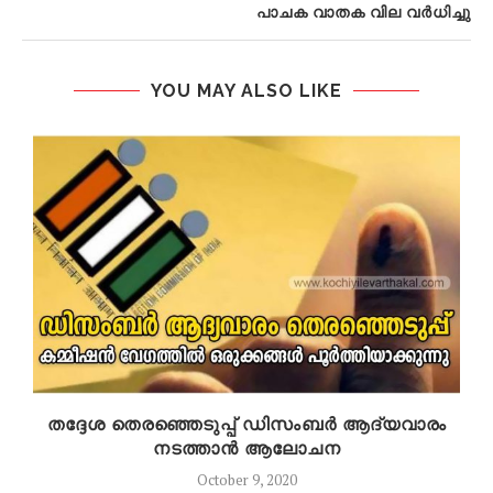
പാചക വാതക വില വർധിച്ചു
YOU MAY ALSO LIKE
തദ്ദേശ തെരഞ്ഞെടുപ്പ് ഡിസംബര്‍ ആദ്യവാരം
നടത്താന്‍ ആലോചന
October 9, 2020