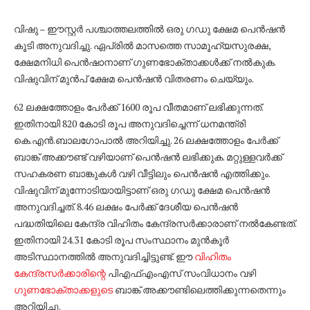
വിഷു – ഈസ്റ്റർ പശ്ചാത്തലത്തിൽ ഒരു ഗഡു ക്ഷേമ പെൻഷൻ
കൂടി അനുവദിച്ചു. ഏപ്രിൽ മാസത്തെ സാമൂഹ്യസുരക്ഷ,
ക്ഷേമനിധി പെൻഷാനാണ് ഗുണഭോക്താക്കൾക്ക് നൽകുക.
വിഷുവിന് മുൻപ് ക്ഷേമ പെൻഷൻ വിതരണം ചെയ്യും.
62 ലക്ഷത്തോളം പേർക്ക് 1600 രൂപ വീതമാണ് ലഭിക്കുന്നത്.
ഇതിനായി 820 കോടി രൂപ അനുവദിച്ചെന്ന് ധനമന്ത്രി
കെ.എൻ.ബാലഗോപാൽ അറിയിച്ചു. 26 ലക്ഷത്തോളം പേർക്ക്
ബാങ്ക് അക്കൗണ്ട് വഴിയാണ് പെൻഷൻ ലഭിക്കുക. മറ്റുള്ളവർക്ക്
സഹകരണ ബാങ്കുകൾ വഴി വീട്ടിലും പെൻഷൻ എത്തിക്കും.
വിഷുവിന് മുന്നോടിയായിട്ടാണ് ഒരു ഗഡു ക്ഷേമ പെൻഷൻ
അനുവദിച്ചത്. 8.46 ലക്ഷം പേർക്ക് ദേശീയ പെൻഷൻ
പദ്ധതിയിലെ കേന്ദ്ര വിഹിതം കേന്ദ്രസർക്കാരാണ് നൽകേണ്ടത്.
ഇതിനായി 24.31 കോടി രൂപ സംസ്ഥാനം മുൻകൂർ
അടിസ്ഥാനത്തിൽ അനുവദിച്ചിട്ടുണ്ട്. ഈ
വിഹിതം
കേന്ദ്രസർക്കാരിന്റെ
പിഎഫ്എംഎസ് സംവിധാനം വഴി
ഗുണഭോക്താക്കളുടെ
ബാങ്ക് അക്കൗണ്ടിലെത്തിക്കുന്നതെന്നും
അറിയിച്ചു.