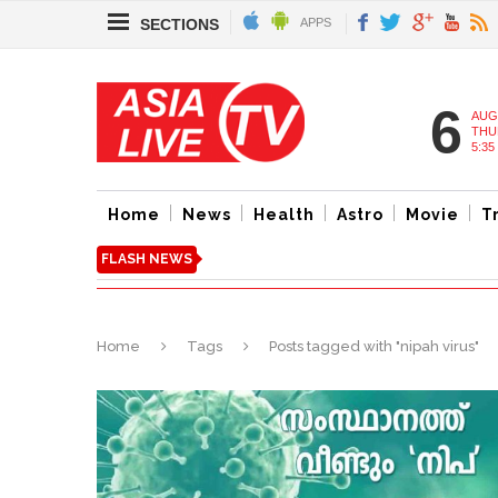
SECTIONS
APPS
6
AUG
THU
5:35
Home
News
Health
Astro
Movie
T
FLASH NEWS
Home
Tags
Posts tagged with "nipah virus"