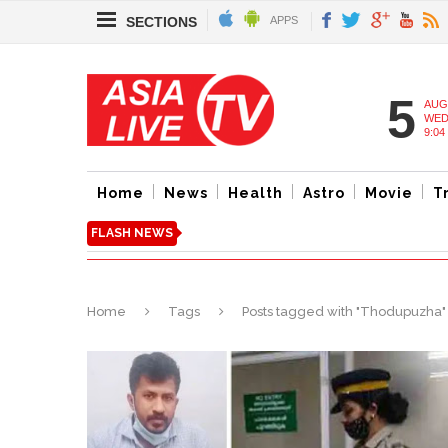
SECTIONS
APPS
5
AUG
WED
9:04
Home
News
Health
Astro
Movie
T
FLASH NEWS
Home
Tags
Posts tagged with "Thodupuzha"