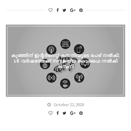
കുഞ്ഞിന് ഇന്റർനെറ്റ് കമ്പനിയുടെ പേര് നൽകി;
18 വർഷത്തേക്ക് സൗജന്യ വൈഫൈ നൽകി
കമ്പനി
October 22, 2020