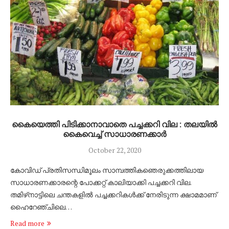
കൈയെത്തി പിടിക്കാനാവാതെ പച്ചക്കറി വില : തലയിൽ
കൈവെച്ച് സാധാരണക്കാർ
October 22, 2020
കോവിഡ് പ്രതിസന്ധിമൂലം സാമ്പത്തികഞെരുക്കത്തിലായ
സാധാരണക്കാരന്റെ പോക്കറ്റ് കാലിയാക്കി പച്ചക്കറി വില.
തമിഴ്‌നാട്ടിലെ ചന്തകളിൽ പച്ചക്കറികൾക്ക് നേരിടുന്ന ക്ഷാമമാണ്
ഹൈറേഞ്ചിലെ…
Read more