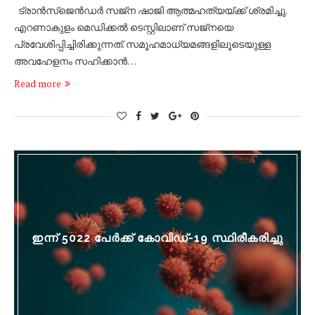
ട്രാൻസ്‌ജെൻഡർ സജ്‌ന ഷാജി ആത്മഹത്യയ്ക്ക് ശ്രമിച്ചു.
എറണാകുളം മെഡിക്കൽ ടെസ്റ്റിലാണ് സജ്‌നയെ
പ്രവേശിപ്പിച്ചിരിക്കുന്നത്. സമൂഹമാധ്യമങ്ങളിലൂടെയുള്ള
അവഹേളനം സഹിക്കാൻ…
Read more
ഇന്ന് 5022 പേര്‍ക്ക് കോവിഡ്-19 സ്ഥിരീകരിച്ചു