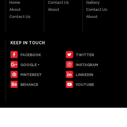
Home
Contact Us
Gallery
About
About
Contact Us
Contact Us
About
KEEP IN TOUCH
FACEBOOK
TWITTER
GOOGLE +
INSTAGRAM
PINTEREST
LINKEDIN
BEHANCE
YOUTUBE
© 2019 Asia Live TV | Privacy Policy | Advertise | Write for Us