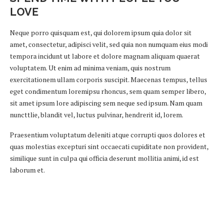
LOVE
Neque porro quisquam est, qui dolorem ipsum quia dolor sit
amet, consectetur, adipisci velit, sed quia non numquam eius modi
tempora incidunt ut labore et dolore magnam aliquam quaerat
voluptatem. Ut enim ad minima veniam, quis nostrum
exercitationem ullam corporis suscipit. Maecenas tempus, tellus
eget condimentum loremipsu rhoncus, sem quam semper libero,
sit amet ipsum lore adipiscing sem neque sed ipsum. Nam quam
nuncttlie, blandit vel, luctus pulvinar, hendrerit id, lorem.
Praesentium voluptatum deleniti atque corrupti quos dolores et
quas molestias excepturi sint occaecati cupiditate non provident,
similique sunt in culpa qui officia deserunt mollitia animi, id est
laborum et.