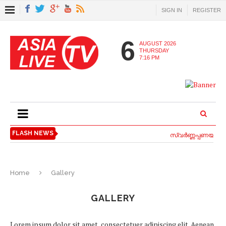
SIGN IN
REGISTER
6
AUGUST 2026
THURSDAY
7:16 PM
FLASH NEWS
സ്വര്‍ണ്ണപ്പണയ വായ്പ്പ
Home
Gallery
GALLERY
Lorem ipsum dolor sit amet, consectetuer adipiscing elit. Aenean