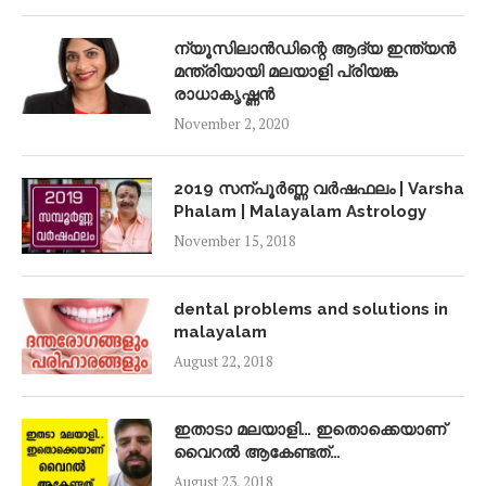
ന്യൂസിലാൻഡിന്റെ ആദ്യ ഇന്ത്യൻ
മന്ത്രിയായി മലയാളി പ്രിയങ്ക
രാധാകൃഷ്ണൻ
November 2, 2020
2019 സന്പൂർണ്ണ വർഷഫലം | Varsha
Phalam | Malayalam Astrology
November 15, 2018
dental problems and solutions in
malayalam
August 22, 2018
ഇതാടാ മലയാളി… ഇതൊക്കെയാണ്
വൈറൽ ആകേണ്ടത്…
August 23, 2018