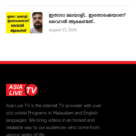
ഇതാടാ മലയാളി… ഇതൊക്കെയാണ്
വൈറൽ ആകേണ്ടത്…
August 23, 2018
Asia Live TV is the internet TV provider with over
100 online Programs in Malayalam and English
languages. We bring videos in an honest and
relatable way to our audiences who come from
various walks of life.