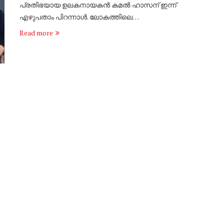
പ്രതിഭയായ ഉലകനായകൻ കമൽ ഹാസന് ഇന്ന്
എഴുപതാം പിറന്നാൾ. ലോകത്തിലെ…
Read more