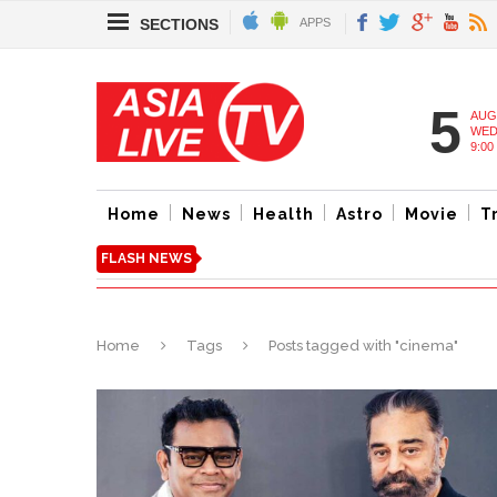
SECTIONS
APPS
5
AUG
WED
9:00
Home
News
Health
Astro
Movie
T
FLASH NEWS
Home
Tags
Posts tagged with "cinema"