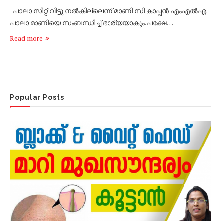
പാലാ സീറ്റ് വിട്ടു നൽകില്ലെന്ന് മാണി സി കാപ്പൻ എംഎൽഎ.
പാലാ മാണിയെ സംബന്ധിച്ച് ഭാര്യയാകും. പക്ഷേ…
Read more
Popular Posts