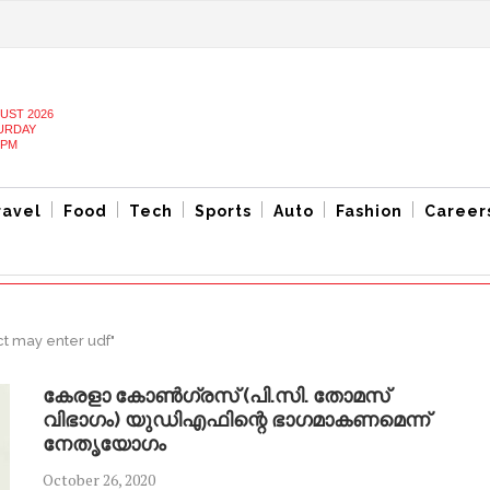
UST 2026
URDAY
 PM
ravel
Food
Tech
Sports
Auto
Fashion
Career
ct may enter udf"
കേരളാ കോൺഗ്രസ് (പി.സി. തോമസ്
വിഭാഗം) യുഡിഎഫിന്റെ ഭാഗമാകണമെന്ന്
നേതൃയോഗം
October 26, 2020