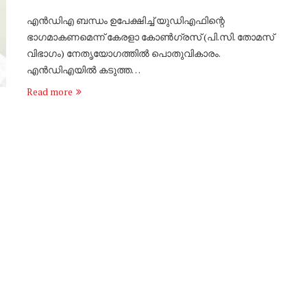
എൻഡിഎ ബന്ധം ഉപേക്ഷിച്ച് യുഡിഎഫിന്റെ
ഭാഗമാകണമെന്ന് കേരളാ കോൺഗ്രസ് (പി.സി. തോമസ്
വിഭാഗം) നേതൃയോഗത്തിൽ പൊതുവികാരം.
എൻഡിഎയിൽ കടുത്ത…
Read more