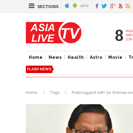
SECTIONS
APPS
8
AUG
SAT
2:56
Home
News
Health
Astro
Movie
T
FLASH NEWS
Home
Tags
Posts tagged with "pc thomas se