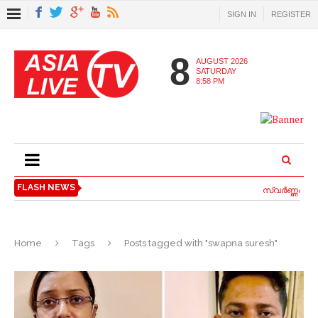
SIGN IN
REGISTER
8
AUGUST 2026
SATURDAY
8:58 PM
FLASH NEWS
സ്വര്‍ണ്ണപ്പണ
Home
Tags
Posts tagged with "swapna suresh"