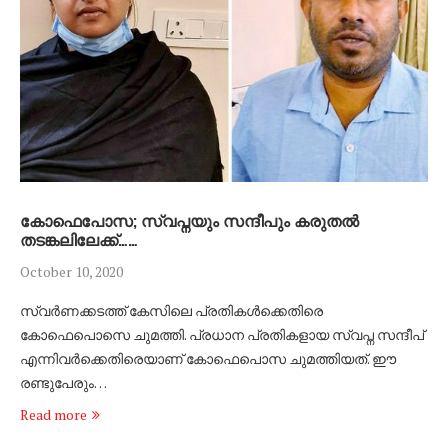
കോഫെപോസ; സ്വപ്നയും സന്ദീപും കരുതല്‍
തടങ്കലിലേക്ക്……
October 10, 2020
സ്വർണക്കടത്ത് കേസിലെ പ്രതികൾക്കെതിരെ
കോഫെപൊസെ ചുമത്തി. പ്രധാന പ്രതികളായ സ്വപ്ന സന്ദീപ്
എന്നിവർക്കെതിരെയാണ് കോഫെപൊസ ചുമത്തിയത്. ഈ
രണ്ടുപേരും…
Read more