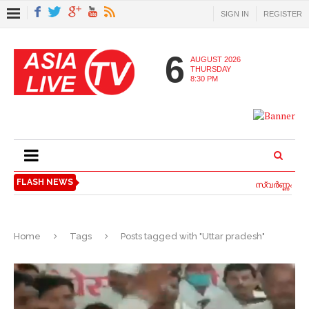
SIGN IN
REGISTER
6
AUGUST 2026
THURSDAY
8:30 PM
FLASH NEWS
സ്വര്‍ണ്ണപ്പണ
Home
Tags
Posts tagged with "Uttar pradesh"