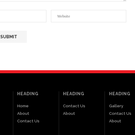
HEADING
HEADING
HEADING
Home
Contact Us
Gallery
About
About
Contact Us
Contact Us
About