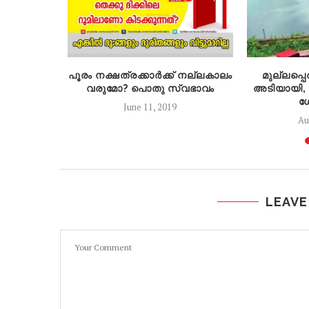
 പോലും
പൂരം നക്ഷത്രക്കാർക്ക് നല്ലകാലം
മുല്ലപ്പെ
മീഡിയയിലെ
വരുമോ? പൊതു സ്വഭാവം
അടിയായി,
..
ശ
June 11, 2019
Au
LEAVE