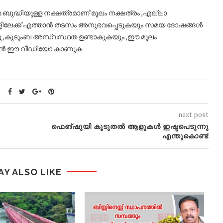
മ ബുദ്ധിയുള്ള നക്ഷത്രമാണ് മൂലം നക്ഷത്രം ,എല്ലാ
ങളിലേക്ക് എത്താൻ തടസം അനുഭവപ്പെടുകയും സമയ ദോഷങ്ങൾ
ു ,കുടുംബ അസ്വസ്ഥത ഉണ്ടാകുകയും ,ഈ മൂലം
യുവാൻ ഈ വീഡിയോ കാണുക
next post
ഫെങ്‌ഷുയി കൂടുതൽ ആളുകൾ ഇഷ്ടപെടുന്നു
എന്തുകൊണ്ട്
AY ALSO LIKE