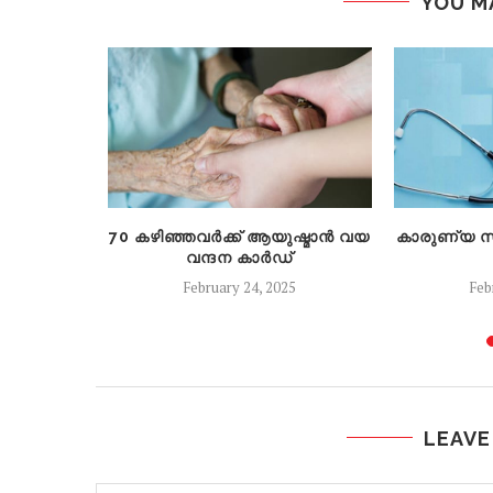
YOU M
 വിദ്വേഷ
70 കഴിഞ്ഞവർക്ക് ആയുഷ്മാൻ വയ
കാരുണ്യ സു
ണാബ്
വന്ദന കാർഡ്
മുംബൈ
February 24, 2025
Feb
..
20
LEAVE