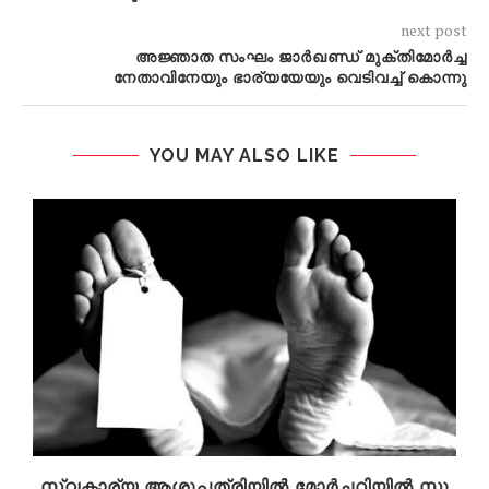
next post
അജ്ഞാത സംഘം ജാർഖണ്ഡ് മുക്തിമോർച്ച
നേതാവിനേയും ഭാര്യയേയും വെടിവച്ച് കൊന്നു
YOU MAY ALSO LIKE
സ്വ​കാ​ര്യ ആ​ശു​പ​ത്രി​യി​ൽ മോ​ർ​ച്ച​റി​യി​ൽ സൂ​