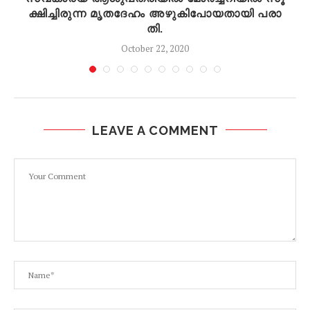
ക്ഷി​ച്ചി​രു​ന്ന മൃ​ത​ദേ​ഹം അ​ഴു​കി​പോ​യ​താ​യി പ​രാ​
തി.
October 22, 2020
LEAVE A COMMENT