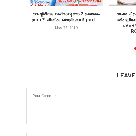
് നല്ലകാലം
രാഷ്ട്രീയം വഴിമാറുമോ ? ഉത്തരം
മേക്കപ്പ
്വഭാവം
ഇന്ന്? ചിത്രം തെളിയാൻ ഇനി...
ശ്രദ്ധിക
EVER
May 23, 2019
R
LEAVE