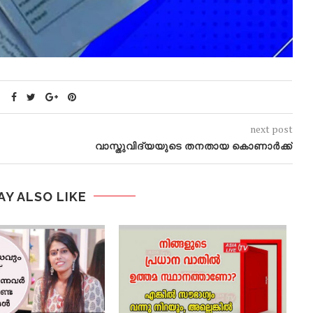
next post
വാസ്തു‌വിദ്യയുടെ തനതായ കൊണാർക്ക്
AY ALSO LIKE