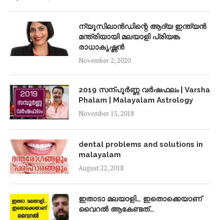
ന്യൂസിലാൻഡിന്റെ ആദ്യ ഇന്ത്യൻ
മന്ത്രിയായി മലയാളി പ്രിയങ്ക
രാധാകൃഷ്ണൻ
November 2, 2020
2019 സന്പൂർണ്ണ വർഷഫലം | Varsha
Phalam | Malayalam Astrology
November 15, 2018
dental problems and solutions in
malayalam
August 22, 2018
ഇതാടാ മലയാളി… ഇതൊക്കെയാണ്
വൈറൽ ആകേണ്ടത്…