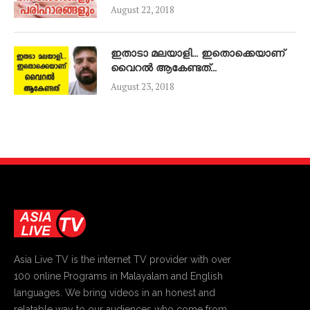
August 22, 2018
ഇതാടാ മലയാളി… ഇതൊക്കെയാണ്
വൈറൽ ആകേണ്ടത്…
August 23, 2018
Asia Live TV is the internet TV provider with over
100 online Programs in Malayalam and English
languages. We bring videos in an honest and
relatable way to our audiences who come from