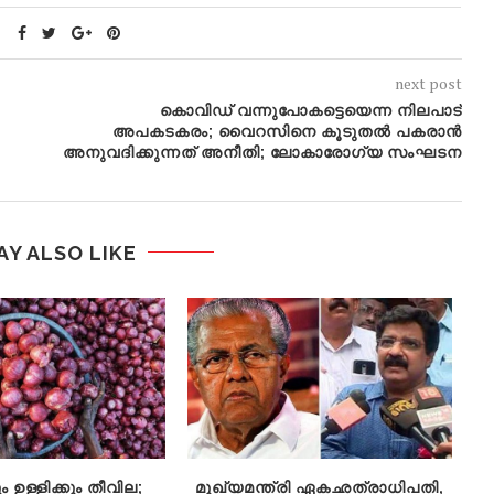
next post
കൊവിഡ് വന്നുപോകട്ടെയെന്ന നിലപാട്
അപകടകരം; വൈറസിനെ കൂടുതല്‍ പകരാന്‍
അനുവദിക്കുന്നത് അനീതി; ലോകാരോഗ്യ സംഘടന
AY ALSO LIKE
 ഉള്ളിക്കും തീവില;
മുഖ്യമന്ത്രി ഏകഛത്രാധിപതി,