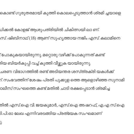
ി കൊണ്ട് ഗുരുതരമായി കുത്തി കൊലപ്പെടുത്താന്
ശ്രമി ച്ചയാളെ
ിക്കല്
കോളജ് ആശുപത്രിയില്
ചികിത്സയി ലാ ണ്.
്. ഷിബിനാഥ് (18) ആണ് സുഹൃത്തായ നജിം എസ്. കലാമിനെ
 പോകുകയായിരുന്നു. മറ്റൊരു വഴിക്ക് പോകുന്നത് കണ്ട്
ിയ ബിയര്
കുപ്പി വച്ച്‌ കുത്തി വീഴ്ത്തുക യായിരുന്നു.
ിചരണ വിഭാഗത്തില്
രണ്ട് അടിയന്തര ശസ്​ത്രക്രി യകള്
ക്ക്
. സംഭവത്തിന് ശേഷം പ്രതി പുക്കുള ത്തെ ആളൊഴിഞ്ഞ സുനാമി
ലീസ്​ സംഘത്തെ കണ്ട് മതില്
ചാടി രക്ഷപ്പെടാന്
ശ്രമിച്ച
്തിൽ എസ്.ഐ വി. ജയകുമാര്
, എസ്.ഐ അഷറഫ്, എ.എ സ്.ഐ
സി.പി.ഓ ലേഖ എന്നിവരടങ്ങിയ പ്രത്യേക സംഘമാണ്
ു.