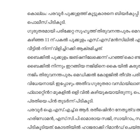
കൊല്ലം: പരവൂര്
പുക്കുളത്ത് കൂട്ടുകാരനെ ബിയര്
കുപ്പ
പൊലീസ്​ പിടികൂടി.
ഗുരുതരമായി പരിക്കേറ്റ സുഹൃത്ത് തിരുവനന്തപുരം മെഡ
കഴിഞ്ഞ 11 ന് പകല്
പൂക്കുളം എസ്.എസ് മന്
സിലില്
എസ
വീട്ടില്
നിന്ന് വിളിച്ചിറക്കി ആക്രമിച്ചത്.
ബൈക്കില്
പുക്കുളം ജങ്ഷനിലേക്കെന്ന് പറഞ്ഞ് കൊ ണ്ട്
ബൈക്കില്
നിന്നും ഇറങ്ങിയ നജിമിനെ കൈ യില്
കരുത
നജിം തിരുവനന്തപുരം മെഡിക്കല്
കോളജില്
തീവ്ര പര
വിധേയനായി. ഇപ്പോഴും അതീവ ഗുരുതരാ വസ്​ഥയിലാണ്
ഫ്ലാറ്റിെന്
റ മുകളില്
ഒളി വില്
കഴിയുകയായിരുന്നു. പൊ
പ്രതിയെ പിന്
തുടര്
ന്ന് പിടികൂടി.
പരവൂര്
ഐ.എസ്.എച്ച്‌.ഒ ആര്
. രതീഷിെന്
റ നേതൃത്വ ത
ഹരിസോമന്
, എസ്.സി.പി.ഓമാരായ സജി, സായിറാം, 
പിടികൂടിയത്. കോടതിയില്
ഹാജരാക്കി റിമാന്
ഡ് ചെയ്ത