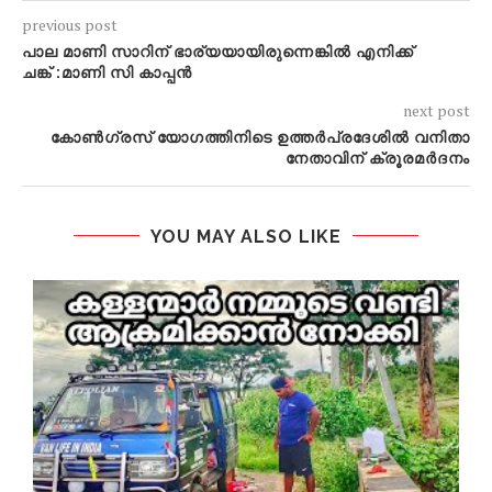
previous post
പാല മാണി സാറിന് ഭാര്യയായിരുന്നെങ്കില്‍ എനിക്ക്
ചങ്ക് :മാണി സി കാപ്പൻ
next post
കോൺഗ്രസ് യോഗത്തിനിടെ ഉത്തർപ്രദേശിൽ വനിതാ
നേതാവിന് ക്രൂരമർദനം
YOU MAY ALSO LIKE