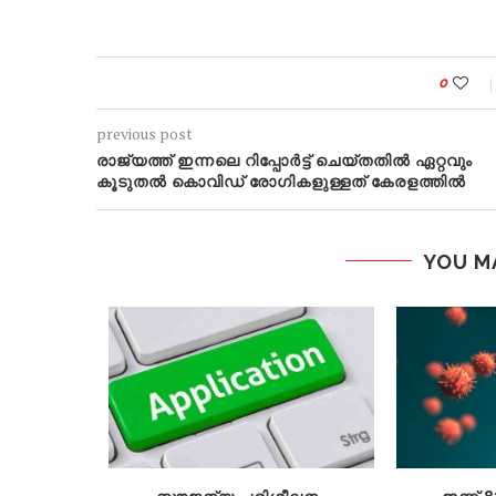
0
previous post
രാജ്യത്ത് ഇന്നലെ റിപ്പോർട്ട് ചെയ്തതിൽ ഏറ്റവും
കൂടുതൽ കൊവിഡ് രോ​ഗികളുള്ളത് കേരളത്തിൽ
YOU M