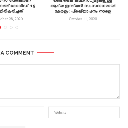
8790 പേര്‍ക്കാണ്
ഹൈടെക് ക്ലാസ്‌റൂമുകളുള്ള
ത്ത് കോവിഡ്-19
ആദ്യ ഇന്ത്യൻ സംസ്ഥാനമായി
ഥിരീകരിച്ചത്
കേരളം; പ്രഖ്യാപനം നാളെ
ober 28, 2020
October 11, 2020
 A COMMENT