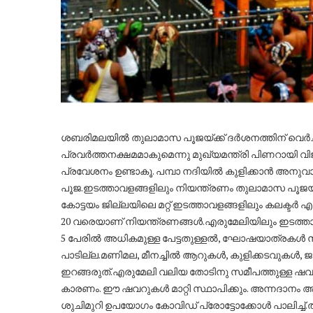
ശബരിമലയിൽ തുലാമാസ പൂജയ്ക്ക് ദർശനത്തിന് വെർച
പ്രവർത്തനക്ഷമമാകുമെന്നു മുഖ്യമന്ത്രി പിണറായി 
പ്രവേശനം ഉണ്ടാകൂ. പമ്പാ നദിയിൽ കുളിക്കാൻ അനുവാ
പൂജ.ഇടത്താവളങ്ങളിലും നിയന്ത്രണം തുലാമാസ പൂജയ്
കോട്ടയം ജില്ലയിലെ മറ്റ് ഇടത്താവളങ്ങളിലും കലക്ടർ
20 വരെയാണ് നിയന്ത്രണങ്ങൾ.എരുമേലിയിലും ഇടത്താവ
5 പേരിൽ അധികമുള്ള പേട്ടതുള്ളൽ, ഘോഷയാത്രകൾ നിരോധ
പാടില്ല.മണിമല, മീനച്ചിൽ ആറുകൾ, കുളിക്കടവുകൾ
ഇറങ്ങരുത്.എരുമേലി വലിയ തോടിനു സമീപത്തുള്ള ഷവർ ഒ
കാരണം. ഈ ഷവറുകൾ മാറ്റി സ്ഥാപിക്കും. അന്നദാനം അ
ശുചിമുറി ഉപയോഗം കോവിഡ് പ്രോട്ടോക്കോൾ പാലിച്ച്.തീ