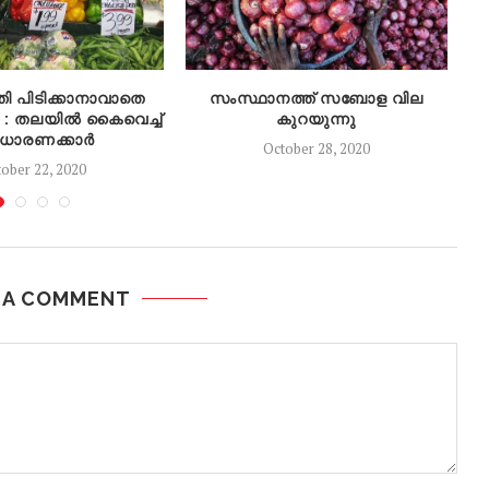
 പിടിക്കാനാവാതെ
സംസ്ഥാനത്ത് സബോള വില
ില : തലയിൽ കൈവെച്ച്
കുറയുന്നു
ധാരണക്കാർ
October 28, 2020
ober 22, 2020
 A COMMENT