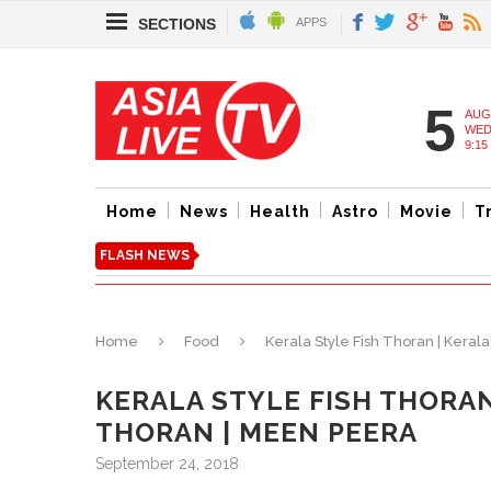
SECTIONS
APPS
5
AUG
WED
9:15
Home
News
Health
Astro
Movie
T
FLASH NEWS
Home
Food
Kerala Style Fish Thoran | Keral
KERALA STYLE FISH THORAN
THORAN | MEEN PEERA
September 24, 2018