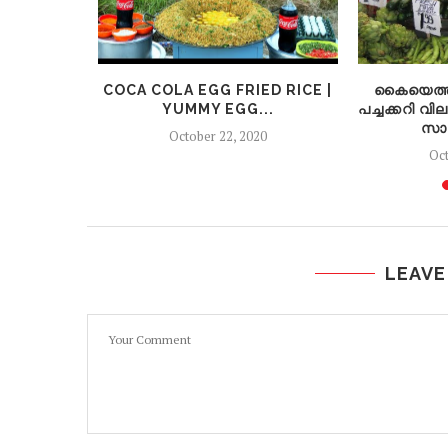
യിൽതന്നെ
COCA COLA EGG FRIED RICE |
കൈയെത്തി
തിയത്
YUMMY EGG...
പച്ചക്കറി വ
...
സാ
October 22, 2020
20
Oct
LEAVE