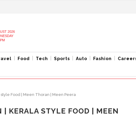
UST 2026
NESDAY
 PM
ravel
Food
Tech
Sports
Auto
Fashion
Career
a style Food | Meen Thoran | Meen Peera
 | KERALA STYLE FOOD | MEEN