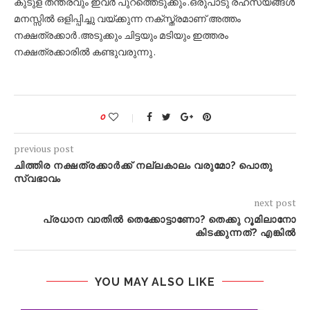
കുടുള തന്ത്രവും ഇവർ പുറത്തെടുക്കും .ഒരുപാടു രഹസ്യങ്ങൾ
മനസ്സിൽ ഒളിപ്പിച്ചു വയ്ക്കുന്ന നക്സ്ത്രമാണ് അത്തം
നക്ഷത്രക്കാർ .അടുക്കും ചിട്ടയും മടിയും ഇത്തരം
നക്ഷത്രക്കാരിൽ കണ്ടുവരുന്നു .
0
previous post
ചിത്തിര നക്ഷത്രക്കാർക്ക് നല്ലകാലം വരുമോ? പൊതു
സ്വഭാവം
next post
പ്രധാന വാതിൽ തെക്കോട്ടാണോ? തെക്കു റൂമിലാനോ
കിടക്കുന്നത്? എങ്കിൽ
YOU MAY ALSO LIKE