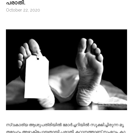
പ​രാ​തി.
October 22, 2020
സ്വ​കാ​ര്യ ആ​ശു​പ​ത്രി​യി​ൽ മോ​ർ​ച്ച​റി​യി​ൽ സൂ​ക്ഷി​ച്ചി​രു​ന്ന മൃ​
ത​ദേ​ഹം അ​ഴു​കി​പോ​യ​താ​യി പ​രാ​തി. ക​റ്റാ​ന​ത്താ​ണ് സം​ഭ​വം. കാ​