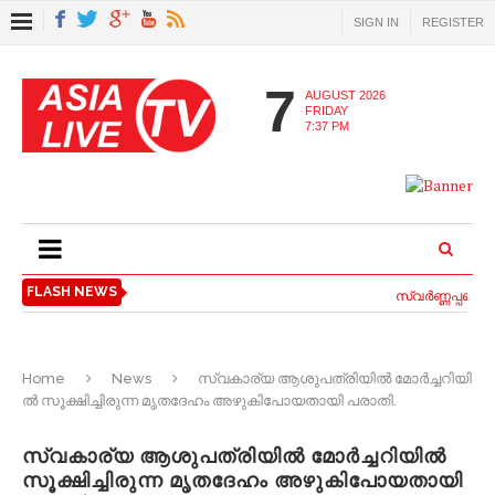
SIGN IN
REGISTER
7
AUGUST 2026
FRIDAY
7:37 PM
FLASH NEWS
സ്വര്‍ണ്ണപ്പണയ 
Home
News
സ്വ​കാ​ര്യ ആ​ശു​പ​ത്രി​യി​ൽ മോ​ർ​ച്ച​റി​യി​
ൽ സൂ​ക്ഷി​ച്ചി​രു​ന്ന മൃ​ത​ദേ​ഹം അ​ഴു​കി​പോ​യ​താ​യി പ​രാ​തി.
സ്വ​കാ​ര്യ ആ​ശു​പ​ത്രി​യി​ൽ മോ​ർ​ച്ച​റി​യി​ൽ
സൂ​ക്ഷി​ച്ചി​രു​ന്ന മൃ​ത​ദേ​ഹം അ​ഴു​കി​പോ​യ​താ​യി