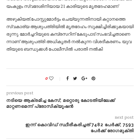
യം​കു​ളം സ്വ​ദേ​ശി​നി​യാ​യ 21 കാ​രി​യു​ടെ മൃ​ത​ദേ​ഹ​മാ​ണ്
അ
​ഴു​കി​യ​ത്.
പോ​സ്റ്റു​മോ​ർ​ട്ടം ചെ​യ്യു​ന്ന​തി​നാ​യി ക​റ്റാ​ന​ത്തെ
സ്വ​കാ​ര്യ ആ​ശു​പ​ത്രി​യി​ൽ മൃ​ത​ദേ​ഹം സൂ​ക്ഷി​ച്ചി​രി​ക്കു​ക​യാ​യി​
രു​ന്നു. മോ​ർ​ച്ച​റി​യു​ടെ ക​മ്പ്ര​സ​റി​ന് കേ​ടു​പാ​ട് സം​ഭ​വി​ച്ച​താ​ണെ​
ന്നാ​ണ് ആ​ശു​പ​ത്രി അ​ധി​കൃ​ത​ർ ന​ൽ​കു​ന്ന വി​ശ​ദീ​ക​ര​ണം. യു​വ​
തി​യു​ടെ ബ​ന്ധു​ക്ക​ൾ പോ​ലീ​സി​ൽ പ​രാ​തി ന​ൽ​കി
0
previous post
നടിയെ ആക്രമിച്ച കേസ്; മറ്റൊരു കോടതിയിലേക്ക്
മാറ്റണമെന്ന് പ്രോസിക്യൂഷന്‍
next post
ഇന്ന് കൊവിഡ് സ്ഥീരീകരിച്ചത് 7482 പേര്‍ക്ക്; 7593
പേര്‍ക്ക് രോഗമുക്തി