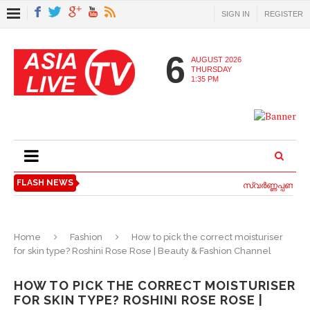
SIGN IN
REGISTER
6
AUGUST 2026
THURSDAY
1:35 PM
FLASH NEWS
സ്വര്‍ണ്ണപ്പണയ വ
Home
Fashion
How to pick the correct moisturiser
for skin type? Roshini Rose Rose | Beauty & Fashion Channel
HOW TO PICK THE CORRECT MOISTURISER
FOR SKIN TYPE? ROSHINI ROSE ROSE |