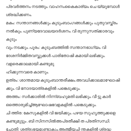
പ്രവർത്തനം നടത്തും. വാഹനംകൈകാര്യം ചെ യ്യുമ്പോൾ
ശ്രദ്ധിക്കണം.
മകം: സന്താനങ്ങൾക്കും കുടുംബാംഗങ്ങൾക്കും പുതുവസ്ത്രം
നൽകും. പുണ്യദേവാലയദർശനം. വി രുന്നുസത്ക്കാരവും
കുടും
വും നടക്കും. പൂരം: കുടുംബത്തിൽ സന്താനഭാഗ്യം. വി
ദേശനിർമ്മിതവസ്തുക്കൾ പാരിതോഷി കമായി ലഭിക്കും.
വളരെക്കാലമായി കണ്ടുമു
ഹിക്കുന്നവരെ കാണും.
ഉത്രം: ശാന്തമായ കുടുംബാന്തരീക്ഷം.അവധിക്കാലമാഘോഷി
ക്കും. വി നോദയാത്രകളിൽ പങ്കെടുക്കും.
അത്തം: സർക്കാരിൽ നിന്ന്ബഹുമതി ലഭിക്കും. വീ ട്ടു കാർ
ഒത്തൊരുമിച്ച്ആഘോഷവേളകളിൽ പങ്കെടുക്കും.
ചി ത്തിര: കേസുകളിൽ വി ജയിക്കും. പഴയ സുഹൃത്തുക്കളെ
കണ്ടുമുട്ടും . ബി സിനസിൽഅപ്രതീക്ഷി ത പ്രതിസന്ധി.
ചോതി: ശത്രുഭയമുണ്ടാകും.ആത്മീയചി ന്തകളിൽ ശ്രദ്ധ