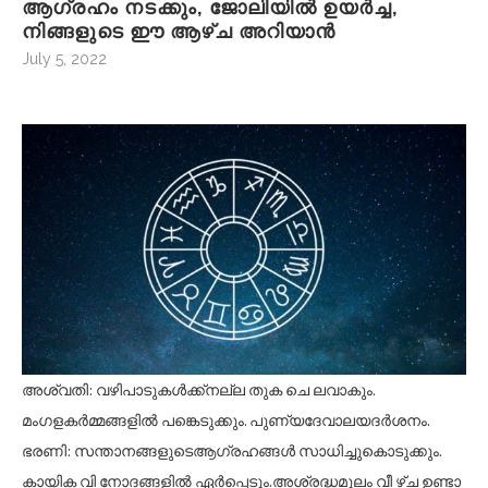
ആഗ്രഹം നടക്കും, ജോലിയിൽ ഉയർച്ച,
നിങ്ങളുടെ ഈ ആഴ്ച അറിയാൻ
July 5, 2022
അശ്വതി: വഴിപാടുകൾക്ക്നല്ല തുക ചെ ലവാകും.
മംഗളകർമ്മങ്ങളിൽ പങ്കെടുക്കും. പുണ്യദേവാലയദർശനം.
ഭരണി: സന്താനങ്ങളുടെആഗ്രഹങ്ങൾ സാധിച്ചുകൊടുക്കും.
കായിക വി നോദങ്ങളിൽ ഏർപ്പെടും.അശ്രദ്ധമൂലം വീ ഴ്ച ഉണ്ടാ