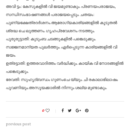
അവി ട്ടം: കേസുകളിൽ വി ജയമുണ്ടാകും. പ്രണയപരാജയം,
സന്ധിസംഭാഷണങ്ങൾ പരാജയപ്പെടും. ചതയം:
പുണ്യക്ഷേത്രദർശനം.ആരോഗ്യകാര്യങ്ങളിൽ കൂടുതൽ
ശ്രദ്ധ ചെ ലുത്തണം. ഗൃഹപ്രവേശനം നടത്തും.
പൂരുരുട്ടാതി: കുടുംബ ചടങ്ങുകളിൽ പങ്കെടുക്കും.
സജ്ജനമാന്യത പുലർത്തും. ഏർപ്പെടുന്ന കാര്യങ്ങളിൽ വി
ജയം.
ഉത്രട്ടാതി: ഉത്തരവാദിത്തം വർദ്ധിക്കും. കായിക വി നോദങ്ങളിൽ
പങ്കെടുക്കും.
രേവതി: സുഹൃദ്ബന്ധം ഗുണംചെ യ്യും. ചി രകാലാഭിലാഷം
പൂവണിയും.അസൂയക്കാരിൽ നിന്നും ശല്യ മുണ്ടാകും.
0
previous post