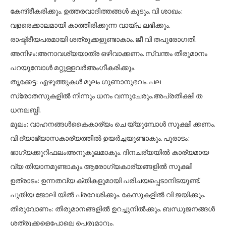
കേന്ദ്രീകരിക്കും. ഉത്തരവാദിത്തങ്ങൾ കൂടും. വി ശാഖം:
വളരെക്കാലമായി കാത്തിരിക്കുന്ന വായ്പ ലഭിക്കും.
രാഷ്ട്രീയപരമായി ശത്രുക്കളുണ്ടാകാം. ജീ വി തപുരോഗതി.
അനിഴം:അനാവശ്യയാത്ര ഒഴിവാക്കണം. സ്വന്തം തീരുമാനം
പറയുമ്പോൾ മറ്റുള്ളവർഅംഗീകരിക്കും.
തൃക്കേട്ട: എഴുത്തുകൾ മൂലം ഗുണാനുഭവം. പല
സ്രോതസുകളിൽ നിന്നും ധനം വന്നുചേരും.അപ്രതീക്ഷി ത
ധനലബ്ധി.
മൂലം: വാഹനങ്ങൾകൈകാര്യം ചെ യ്യുമ്പോൾ സൂക്ഷി ക്കണം.
വി ദ്യാഭ്യാസകാര്യത്തിൽ ഉയർച്ചയുണ്ടാകും. പൂരാടം:
ഭാഗ്യക്കുറിഫലംഅനുകൂലമാകും. ദിനചര്യയിൽ കാര്യമായ
വ്യ തിയാനമുണ്ടാകും.ആരോഗ്യകാര്യങ്ങളിൽ സൂക്ഷി
ഉത്രാടം: ഉന്നതവ്യ ക്തികളുമായി പരിചയപ്പെടാനിടയുണ്ട്.
പുതിയ ജോലി യിൽ പ്രവേശിക്കും. കേസുകളിൽ വി ജയിക്കും.
തിരുവോണം: തീരുമാനങ്ങളിൽ ഉറച്ചുനിൽക്കും. ബന്ധുജനങ്ങൾ
ശത്രുക്കളെപ്പോലെ പെരുമാറും.