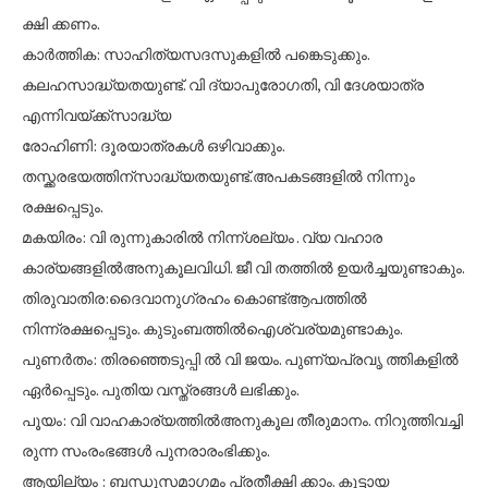
ക്ഷി ക്കണം.
കാർത്തിക: സാഹിത്യസദസുകളിൽ പങ്കെടുക്കും.
കലഹസാദ്ധ്യതയുണ്ട്. വി ദ്യാപുരോഗതി, വി ദേശയാത്ര
എന്നിവയ്ക്ക്സാദ്ധ്യ
രോഹിണി: ദൂരയാത്രകൾ ഒഴിവാക്കും.
തസ്ക്കരഭയത്തിന്സാദ്ധ്യതയുണ്ട്.അപകടങ്ങളിൽ നിന്നും
രക്ഷപ്പെടും.
മകയിരം: വി രുന്നുകാരിൽ നിന്ന്ശല്യം . വ്യ വഹാര
കാര്യങ്ങളിൽഅനുകൂലവിധി. ജീ വി തത്തിൽ ഉയർച്ചയുണ്ടാകും.
തിരുവാതിര:ദൈവാനുഗ്രഹം കൊണ്ട്ആപത്തിൽ
നിന്ന്രക്ഷപ്പെടും. കുടുംബത്തിൽഐശ്വര്യമുണ്ടാകും.
പുണർതം: തിരഞ്ഞെടുപ്പി ൽ വി ജയം. പുണ്യപ്രവൃ ത്തികളിൽ
ഏർപ്പെടും. പുതിയ വസ്ത്രങ്ങൾ ലഭിക്കും.
പൂയം: വി വാഹകാര്യത്തിൽഅനുകൂല തീരുമാനം. നിറുത്തിവച്ചി
രുന്ന സംരംഭങ്ങൾ പുനരാരംഭിക്കും.
ആയില്യം : ബന്ധുസമാഗമം പ്രതീക്ഷി ക്കാം. കൂട്ടായ